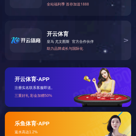
农村生活污水治理
污水治理案例
废气治理案例
无车车间案例
机电暖通工程
防白蚁、除甲醛