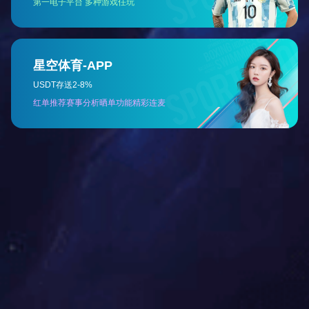
[2026-04-27]
全国首例制冷控温气承式基坑气膜亮相...
[2026-03-28]
从生态环境法典草案感悟习近平生态文...
[2026-03-11]
老城市新活力！APEC广州之约，见...
[2026-02-06]
400-698-2838
Copyright © 星空体育 版权所有