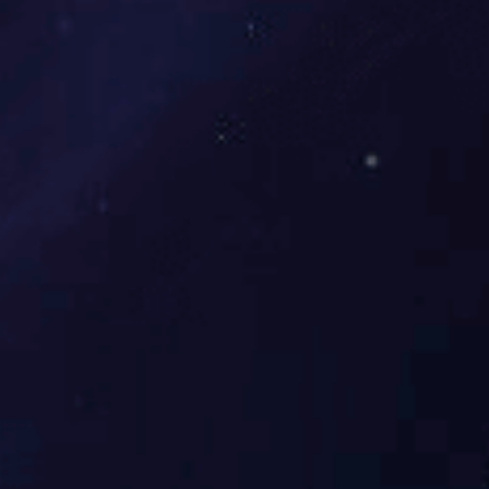
开云线上平台
_开云（中
国）
|
米兰体
育app官网入
口
|
华体会体