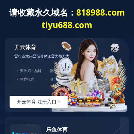
公司概况
Company
查看更多
星空体育
星空体育成立于2009年12月，位于广州市白云区嘉禾均