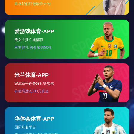
广东某企业地块土壤修...
市政工程
挥发性有机物（VOC...
新闻资讯
News
查看更多
推进河流、湖泊、近岸海域协同治理 大...