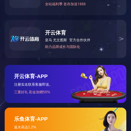
农村生活污水治理
污水治理案例
废气治理案例
无车车间案例
机电暖通工程
防白蚁、除甲醛