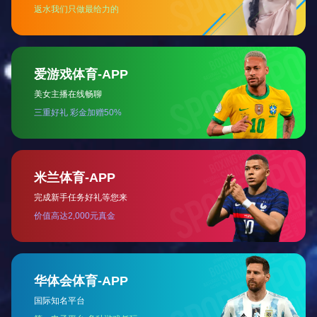
广东某企业地块土壤修...
市政工程
挥发性有机物（VOC...
新闻资讯
News
查看更多
推进河流、湖泊、近岸海域协同治理 大...