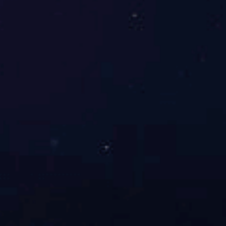
育官方网站
|
开云·官方端网
页版登录入口
|
华体会体育
|