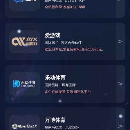
项目案例
Project
查看更多