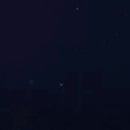
育官方网站
|
开云·官方端网
页版登录入口
|
华体会体育
|