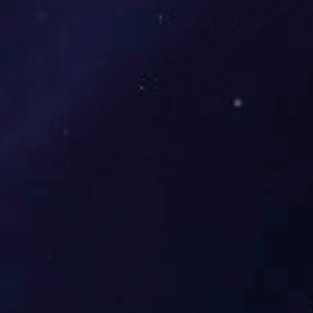
开云线上平台
_开云（中
国）
|
米兰体
育app官网入
口
|
华体会体