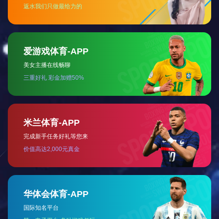
广东某企业地块土壤修...
市政工程
挥发性有机物（VOC...
新闻资讯
News
查看更多
推进河流、湖泊、近岸海域协同治理 大...