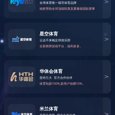
禾大道八一科技产业园2栋首层，是一家拥有先进技术和
工程经验的国家高新技术企业。专注于“环境治理”技术
的研发和实施的企业；是一家拥有先进技术和工程经验
的环保公司，主要从事环保咨询、环保手续、技术服
务、运营维护、在线监测、危废固废处理、环保管家等
全方位的环保服务；承接环保工程、市政工程、机电工
程，暖通工程，钢结构工程，生态修复工程；专业从事
污水处理、废气治理、通风除尘、噪声治理、除臭、甲
醛治理多年，拥有自己的设备生产工厂。