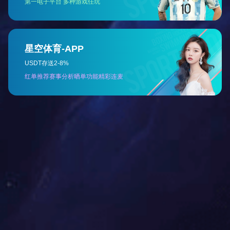
[2026-04-27]
全国首例制冷控温气承式基坑气膜亮相...
[2026-03-28]
从生态环境法典草案感悟习近平生态文...
[2026-03-11]
老城市新活力！APEC广州之约，见...
[2026-02-06]
400-698-2838
Copyright © 星空体育 版权所有