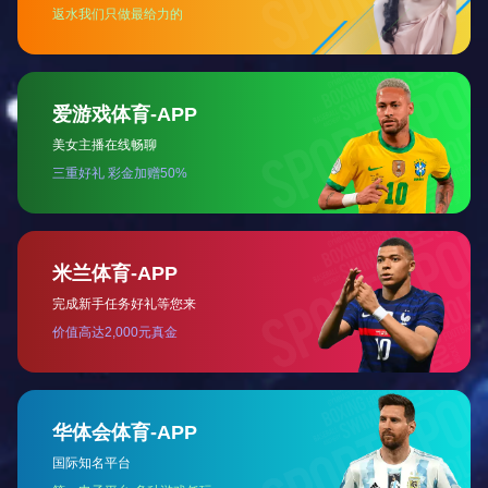
广东某企业地块土壤修...
市政工程
挥发性有机物（VOC...
新闻资讯
News
查看更多
推进河流、湖泊、近岸海域协同治理 大...